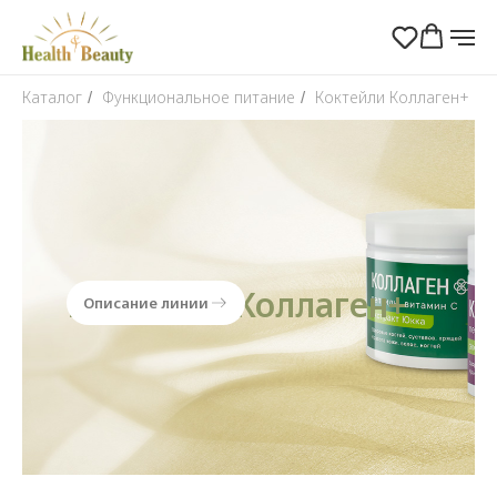
Каталог
Функциональное питание
Коктейли Коллаген+
/
/
Коктейли Коллаген+
Описание линии