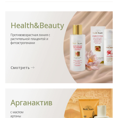
Health&Beauty
Противовозрастная линия с
растительной плацентой и
фитоэстрогенами
Смотреть
Арганактив
с маслом
арганы