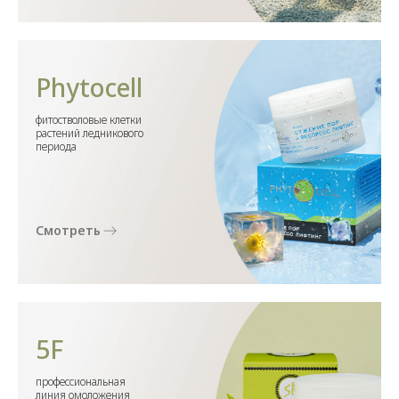
Phytocell
фитостволовые клетки
растений ледникового
периода
Смотреть
5F
профессиональная
линия омоложения