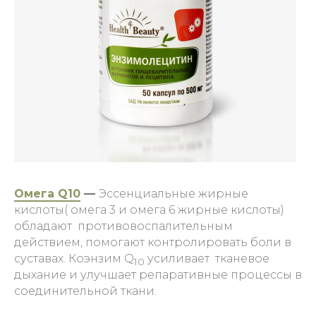
Омега Q10
—
Эссенциальные жирные
кислоты( омега 3 и омега 6 жирные кислоты)
обладают противовоспалительным
действием, помогают контролировать боли в
суставах. Коэнзим Q
усиливает тканевое
10
дыхание и улучшает репаративные процессы в
соединительной ткани.