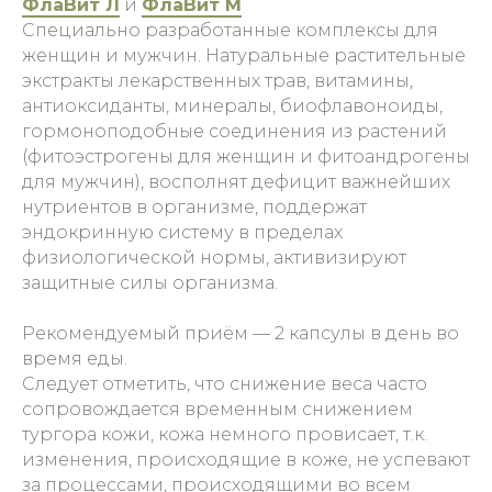
ФлаВит Л
и
ФлаВит М
Специально разработанные комплексы для
женщин и мужчин. Натуральные растительные
экстракты лекарственных трав, витамины,
антиоксиданты, минералы, биофлавоноиды,
гормоноподобные соединения из растений
(фитоэстрогены для женщин и фитоандрогены
для мужчин), восполнят дефицит важнейших
нутриентов в организме, поддержат
эндокринную систему в пределах
физиологической нормы, активизируют
защитные силы организма.
Рекомендуемый приём — 2 капсулы в день во
время еды.
Следует отметить, что снижение веса часто
сопровождается временным снижением
тургора кожи, кожа немного провисает, т.к.
изменения, происходящие в коже, не успевают
за процессами, происходящими во всем