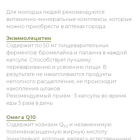
Для молодых людей рекомендуются
витаминно-минеральные комплексы, которые
можно приобрести в аптеках города.
Энзимолецитин
Содержит по 50 мг пищеварительных
ферментов: бромелайна и папаина в каждой
капсуле. Способствует лучшему
перевариванию и усвоению пищи. В
результате не накапливаются продукты
неполного расщепления, не происходит
накопления шлаков.
Рекомендуемый приём : 3 капсулы во время
еды 3 раза в день.
Омега Q10
Содержит коэнзим Q
и незаменимую
10
полиненасыщенную жирную кислоту
(линолевую), которые, являясь естественными