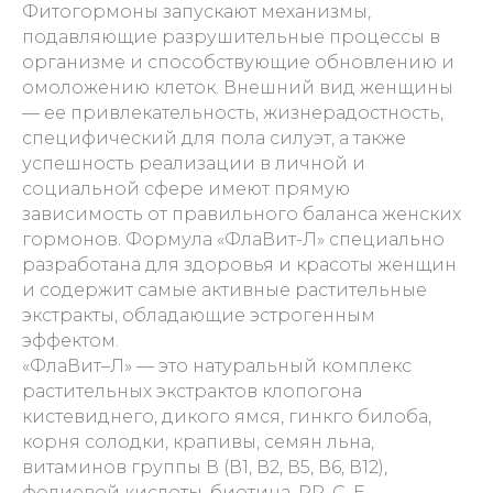
Фитогормоны запускают механизмы,
подавляющие разрушительные процессы в
организме и способствующие обновлению и
омоложению клеток. Внешний вид женщины
— ее привлекательность, жизнерадостность,
специфический для пола силуэт, а также
успешность реализации в личной и
социальной сфере имеют прямую
зависимость от правильного баланса женских
гормонов. Формула «ФлаВит-Л» специально
разработана для здоровья и красоты женщин
и содержит самые активные растительные
экстракты, обладающие эстрогенным
эффектом.
«ФлаВит–Л» — это натуральный комплекс
растительных экстрактов клопогона
кистевиднего, дикого ямся, гинкго билоба,
корня солодки, крапивы, семян льна,
витаминов группы В (В1, В2, В5, В6, В12),
фолиевой кислоты, биотина, РР, С, Е,