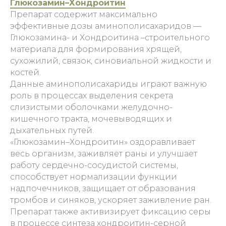
Глюкозамин–Хондроитин
Препарат содержит максимально
эффективные дозы аминополисахаридов —
Глюкозамина- и Хондроитина –строительного
материала для формирования хрящей,
сухожилий, связок, синовиальной жидкости и
костей.
Данные аминополисахариды играют важную
роль в процессах выделения секрета
слизистыми оболочками желудочно-
кишечного тракта, мочевыводящих и
дыхательных путей.
«Глюкозамин–Хондроитин» оздоравливает
весь организм, заживляет раны и улучшает
работу сердечно-сосудистой системы,
способствует нормализации функции
надпочечников, защищает от образования
тромбов и синяков, ускоряет заживление ран.
Препарат также активизирует фиксацию серы
в процессе синтеза хондроитин-серной