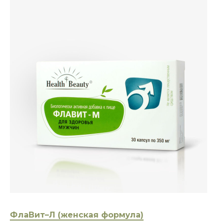
ФлаВит–Л (женская формула)