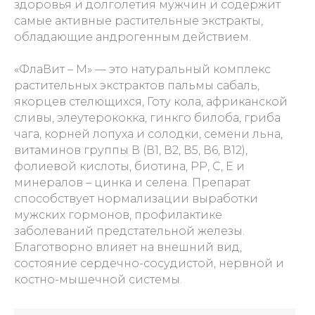
здоровья и долголетия мужчин и содержит
самые активные растительные экстракты,
обладающие андрогенным действием.
«ФлаВит – М» — это натуральный комплекс
растительных экстрактов пальмы сабаль,
якорцев стелющихся, Готу кола, африканской
сливы, элеутерококка, гинкго билоба, гриба
чага, корней лопуха и солодки, семени льна,
витаминов группы В (В1, В2, В5, В6, В12),
фолиевой кислоты, биотина, РР, С, Е и
минералов – цинка и селена. Препарат
способствует нормализации выработки
мужских гормонов, профилактике
заболеваний предстательной железы.
Благотворно влияет на внешний вид,
состояние сердечно-сосудистой, нервной и
костно-мышечной системы.