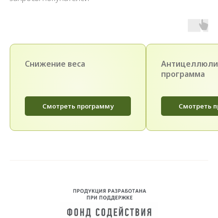
Снижение веса
Антицеллюли
программа
Смотреть программу
Смотреть 