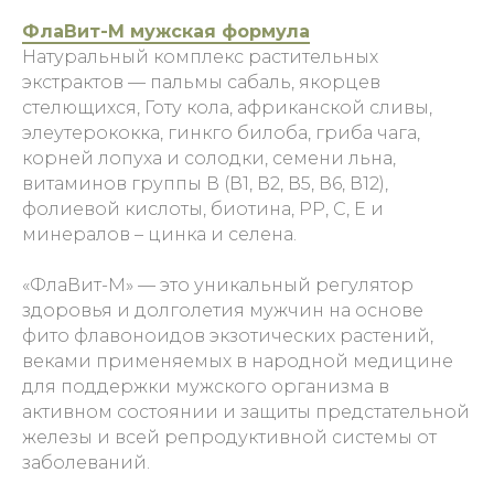
ФлаВит-М мужская формула
Натуральный комплекс растительных
экстрактов — пальмы сабаль, якорцев
стелющихся, Готу кола, африканской сливы,
элеутерококка, гинкго билоба, гриба чага,
корней лопуха и солодки, семени льна,
витаминов группы В (В1, В2, В5, В6, В12),
фолиевой кислоты, биотина, РР, С, Е и
минералов – цинка и селена.
«ФлаВит-М» — это уникальный регулятор
здоровья и долголетия мужчин на основе
фито флавоноидов экзотических растений,
веками применяемых в народной медицине
для поддержки мужского организма в
активном состоянии и защиты предстательной
железы и всей репродуктивной системы от
заболеваний.